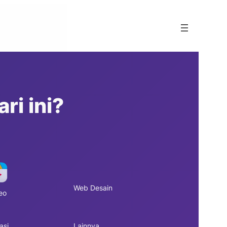
ri ini?
Web Desain
eo
asi
Lainnya