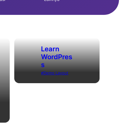
Learn
WordPres
s
Demo Layout