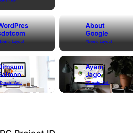
Qualitest
WordPres
About
sdotcom
Google
Demo Layout
Demo Layout
Dimsum
Ayam
Salmon
Jago
Desain Web
Desain Web