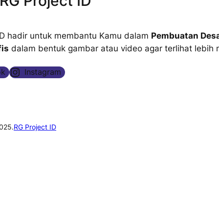
RG Project ID
 ID hadir untuk membantu Kamu dalam
Pembuatan Desa
fis
dalam bentuk gambar atau video agar terlihat lebih 
ok
Instagram
025.
RG Project ID