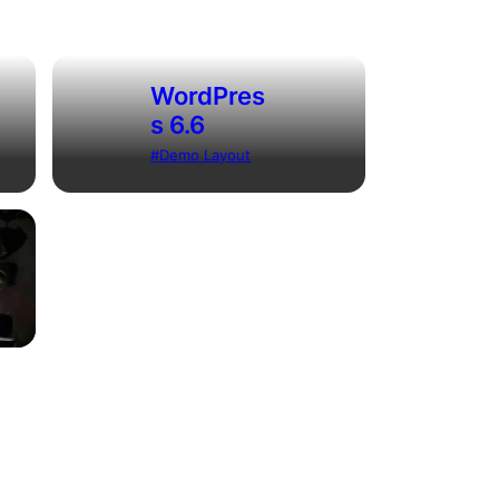
WordPres
s 6.6
Demo Layout