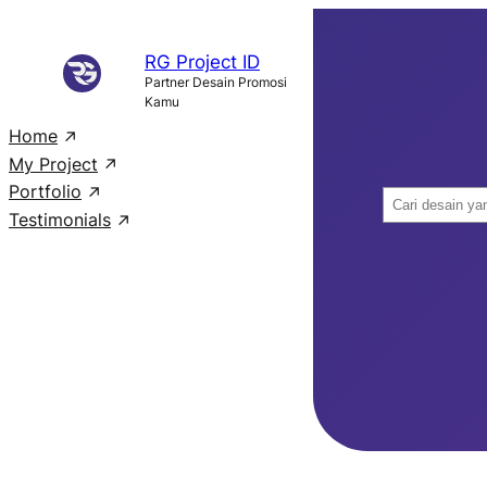
Skip
to
RG Project ID
content
Partner Desain Promosi
Kamu
Home
My Project
Portfolio
S
Testimonials
e
a
r
c
h