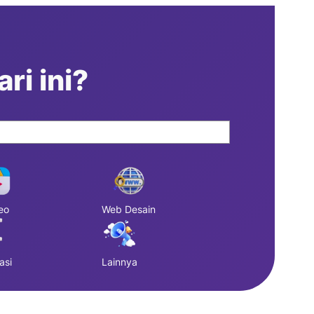
ri ini?
eo
Web Desain
asi
Lainnya