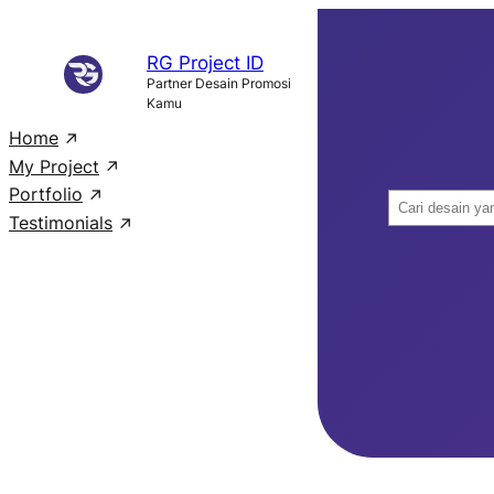
Skip
to
RG Project ID
content
Partner Desain Promosi
Kamu
Home
My Project
Portfolio
S
Testimonials
e
a
r
c
h