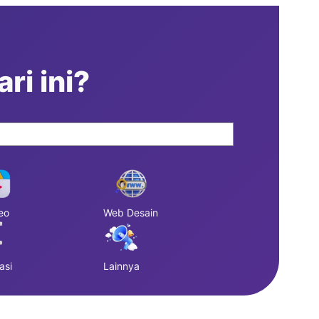
ri ini?
eo
Web Desain
asi
Lainnya